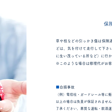
​
​
草や枝などの引っかき傷は保険
どは、気を付けて走行して下さ
に生い茂っている所など）に行
※このような場合は修理代がお
■
自損事故
（例）電信柱・ガードレール等に衝
以上の場合は免責が保証されませんの
了承ください。悪質な運転・飲酒運